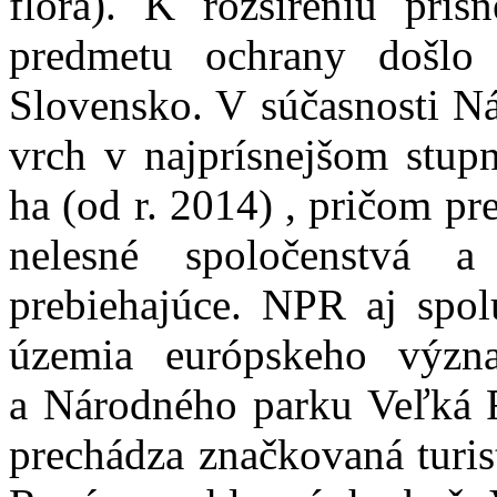
flóra). K rozšíreniu prí
predmetu ochrany došl
Slovensko. V súčasnosti Ná
vrch v najprísnejšom stup
ha (od r. 2014) , pričom p
nelesné spoločenstvá 
prebiehajúce. NPR aj spol
územia európskeho výz
a Národného parku Veľká 
prechádza značkovaná turis