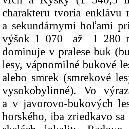
charakteru tvoria enklávu
a sekundárnymi hoľami pr
výšok 1 070 až 1 280 m.
dominuje v pralese buk (b
lesy, vápnomilné bukové le
alebo smrek (smrekové les
vysokobylinné). Vo výraz
a v javorovo-bukových les
horského, iba zriedkavo sa 