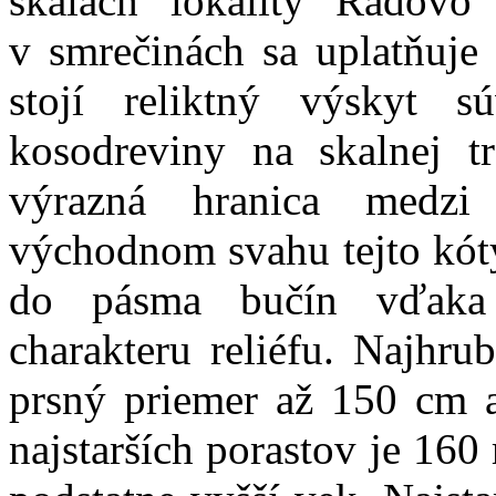
skalách lokality Radovo 
v smrečinách sa uplatňuje 
stojí reliktný výskyt sú
kosodreviny na skalnej t
výrazná hranica medz
východnom svahu tejto kóty
do pásma bučín vďaka 
charakteru reliéfu. Najhru
prsný priemer až 150 cm 
najstarších porastov je 16