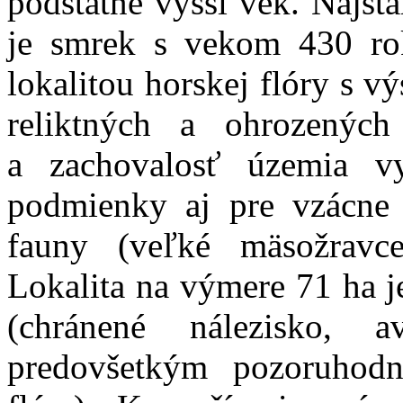
podstatne vyšší vek. Najst
je smrek s vekom 430 ro
lokalitou horskej flóry s 
reliktných a ohrozených
a zachovalosť územia vy
podmienky aj pre vzácne 
fauny (veľké mäsožravce,
Lokalita na výmere 71 ha 
(chránené nálezisko,
predovšetkým pozoruhodn