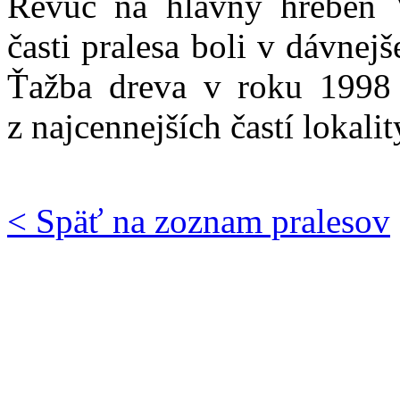
Revúc na hlavný hrebeň V
časti pralesa boli v dávnej
Ťažba dreva v roku 1998 
z najcennejších častí lokalit
< Späť na zoznam pralesov