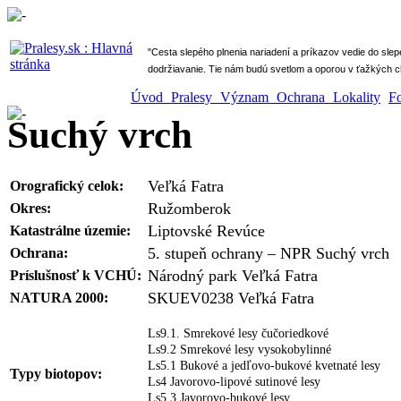
" Cesta slepého plnenia nariadení a príkazov vedie do sle
dodržiavanie. Tie nám budú svetlom a oporou v ťažkých ch
Úvod
Pralesy
Význam
Ochrana
Lokality
F
Suchý vrch
Veľká Fatra
Orografický celok:
Ružomberok
Okres:
Liptovské Revúce
Katastrálne územie:
5. stupeň ochrany – NPR Suchý vrch
Ochrana:
Národný park Veľká Fatra
Príslušnosť k VCHÚ:
SKUEV0238 Veľká Fatra
NATURA 2000:
Ls9.1. Smrekové lesy čučoriedkové
Ls9.2 Smrekové lesy vysokobylinné
Ls5.1 Bukové a jedľovo-bukové kvetnaté lesy
Typy biotopov:
Ls4 Javorovo-lipové sutinové lesy
Ls5.3 Javorovo-bukové lesy