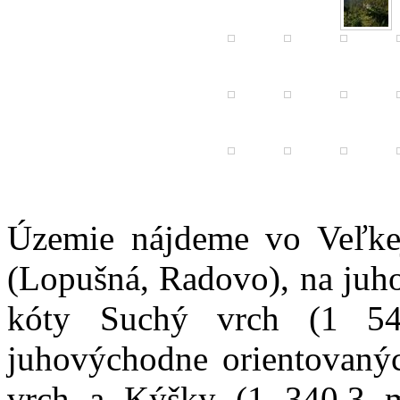
Územie nájdeme vo Veľkej
(Lopušná, Radovo), na ju
kóty Suchý vrch (1 5
juhovýchodne orientovaný
vrch a Kýšky (1 340,3 m