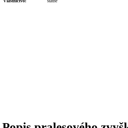
Vlastníctvo:
štátne
Popis pralesového zvyš