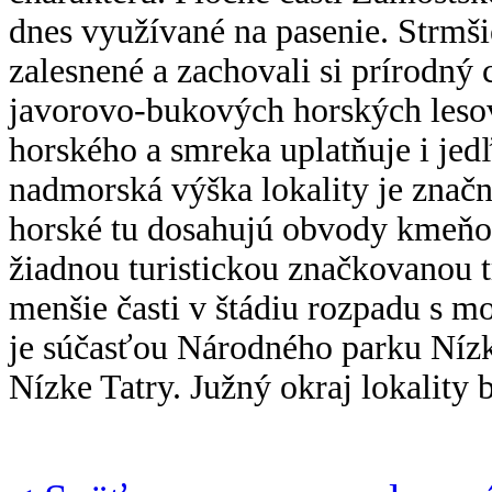
dnes využívané na pasenie. Strmši
zalesnené a zachovali si prírodný
javorovo-bukových horských lesov
horského a smreka uplatňuje i jedľ
nadmorská výška lokality je značn
horské tu dosahujú obvody kmeňov
žiadnou turistickou značkovanou t
menšie časti v štádiu rozpadu s 
je súčasťou Národného parku Ní
Nízke Tatry. Južný okraj lokality