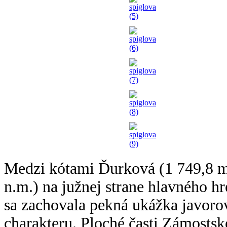
Medzi kótami Ďurková (1 749,8 m
n.m.) na južnej strane hlavného h
sa zachovala pekná ukážka javoro
charakteru. Ploché časti Zámostske