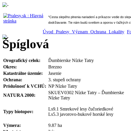
" Cesta slepého plnenia nariadení a príkazov vedie do sle
dodržiavanie. Tie nám budú svetlom a oporou v ťažkých ch
Úvod
Pralesy
Význam
Ochrana
Lokality
F
Špíglová
Orografický celok:
Ďumbierske Nízke Tatry
Okres:
Brezno
Katastrálne územie:
Jasenie
Ochrana:
3. stupeň ochrany
Príslušnosť k VCHÚ:
NP Nízke Tatry
SKUEV0302 Nízke Tatry – Ďumbierske
NATURA 2000:
Nízke Tatry
Ls9.1 Smrekové lesy čučoriedkové
Typy biotopov:
Ls5.3 javorovo-bukové horské lesy
Výmera:
9.87 ha