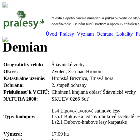
" Cesta slepého plnenia nariadení a príkazov vedie do sle
dodržiavanie. Tie nám budú svetlom a oporou v ťažkých ch
Úvod
Pralesy
Význam
Ochrana
Lokality
F
Demian
Orografický celok:
Štiavnické vrchy
Okres:
Zvolen, Žiar nad Hronom
Katastrálne územie:
Hronská Breznica, Trnavá hora
Ochrana:
2. stupeň ochrany
Príslušnosť k VCHÚ:
Chránená krajinná oblasť Štiavnické vrchy
NATURA 2000:
SKUEV 0265 Suť
Ls4 Lipovo-javorové sutinové lesy
Typy biotopov:
Ls5.1 Bukové a jedľovo-bukové kvetnaté le
Ls2.1 Dubovo-hrabové lesy karpatské
Výmera:
17.09 ha