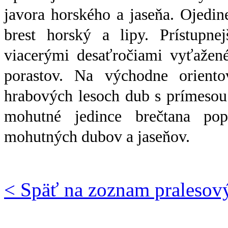
javora horského a jaseňa. Ojedine
brest horský a lipy. Prístupne
viacerými desaťročiami vyťažen
porastov. Na východne orient
hrabových lesoch dub s prímesou
mohutné jedince brečtana po
mohutných dubov a jaseňov
.
< Späť na zoznam pralesov