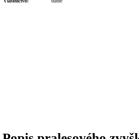
Vlastníctvo:
štátne
Popis pralesového zvyš