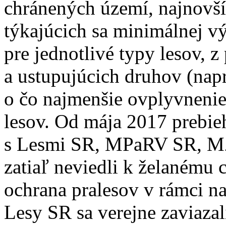
chránených území, najnovš
týkajúcich sa minimálnej v
pre jednotlivé typy lesov, 
a ustupujúcich druhov (napr
o čo najmenšie ovplyvneni
lesov. Od mája 2017 prebie
s Lesmi SR, MPaRV SR, MŽ
zatiaľ neviedli k želanému c
ochrana pralesov v rámci na
Lesy SR sa verejne zaviazal