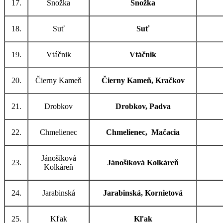
17.
Snožka
Snožka
18.
Suť
Suť
19.
Vtáčnik
Vtáčnik
20.
Čierny Kameň
Čierny Kameň, Kračkov
21.
Drobkov
Drobkov, Padva
22.
Chmelienec
Chmelienec, Mačacia
Jánošíková
23.
Jánošíková Kolkáreň
Kolkáreň
24.
Jarabinská
Jarabinská, Kornietová
25.
Kľak
Kľak