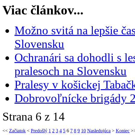
Viac článkov...
Možno svitá na lepšie ča
Slovensku
Ochranári sa dohodli s l
pralesoch na Slovensku
Pralesy v košickej Tabač
Dobrovoľnícke brigády 
Strana 6 z 14
<<
Začiatok
<
Predošlý
1
2
3
4
5
6
7
8
9
10
Nasledujúca
>
Koniec
>