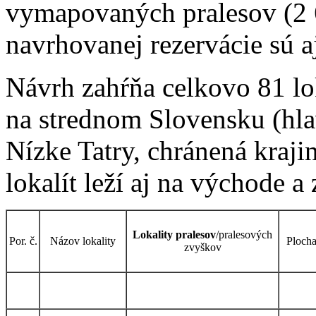
vymapovaných pralesov (2 6
navrhovanej rezervácie sú a
Návrh zahŕňa celkovo 81 lo
na strednom Slovensku (hla
Nízke Tatry, chránená kraji
lokalít leží aj na východe 
Lokality pralesov
/pralesových
Por. č.
Názov lokality
Plocha
zvyškov