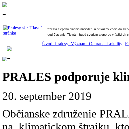
" Cesta slepého plnenia nariadení a príkazov vedie do sle
dodržiavanie. Tie nám budú svetlom a oporou v ťažkých ch
Úvod
Pralesy
Význam
Ochrana
Lokality
F
PRALES podporuje klim
20. september 2019
Občianske združenie PRALE
na klimatickom štrajku, kto