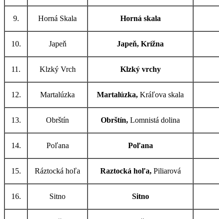
9.
Horná Skala
Horná skala
10.
Japeň
Japeň, Krížna
11.
Klzký Vrch
Klzký vrchy
12.
Martalúzka
Martalúzka,
Kráľova skala
13.
Obrštín
Obrštín,
Lomnistá dolina
14.
Poľana
Poľana
15.
Ráztocká hoľa
Raztocká hoľa,
Piliarová
16.
Sitno
Sitno