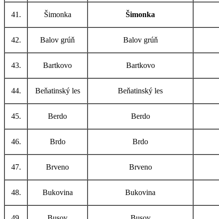
41.
Šimonka
Šimonka
42.
Balov grúň
Balov grúň
43.
Bartkovo
Bartkovo
44.
Beňatinský les
Beňatinský les
45.
Berdo
Berdo
46.
Brdo
Brdo
47.
Brveno
Brveno
48.
Bukovina
Bukovina
49.
Busov
Busov