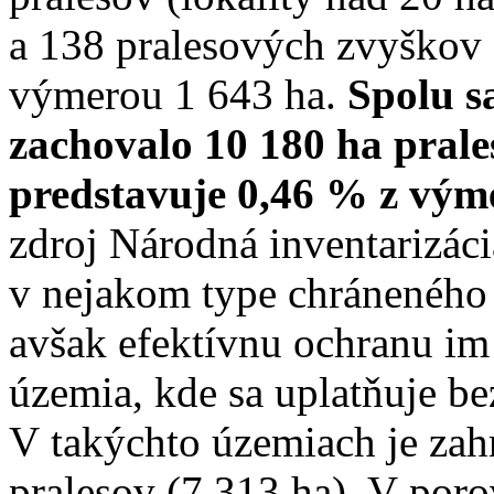
a 138 pralesových zvyškov (
výmerou 1 643 ha.
Spolu s
zachovalo 10 180 ha prale
predstavuje 0,46 % z vým
zdroj Národná inventarizáci
v nejakom type chráneného
avšak efektívnu ochranu im 
územia, kde sa uplatňuje b
V takýchto územiach je za
pralesov (7 313 ha). V por