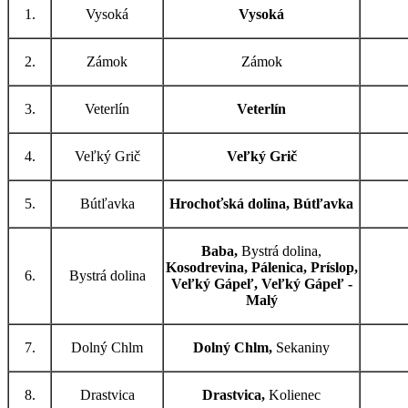
1.
Vysoká
Vysoká
2.
Zámok
Zámok
3.
Veterlín
Veterlín
4.
Veľký Grič
Veľký Grič
5.
Bútľavka
Hrochoťská dolina, Bútľavka
Baba,
Bystrá dolina,
Kosodrevina, Pálenica, Príslop,
6.
Bystrá dolina
Veľký Gápeľ, Veľký Gápeľ -
Malý
7.
Dolný Chlm
Dolný Chlm,
Sekaniny
8.
Drastvica
Drastvica,
Kolienec