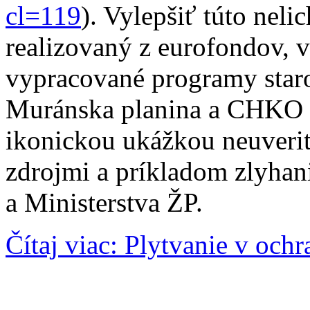
cl=119
). Vylepšiť túto neli
realizovaný z eurofondov, 
vypracované programy staro
Muránska planina a CHKO C
ikonickou ukážkou neuverit
zdrojmi a príkladom zlyha
a Ministerstva ŽP.
Čítaj viac: Plytvanie v och