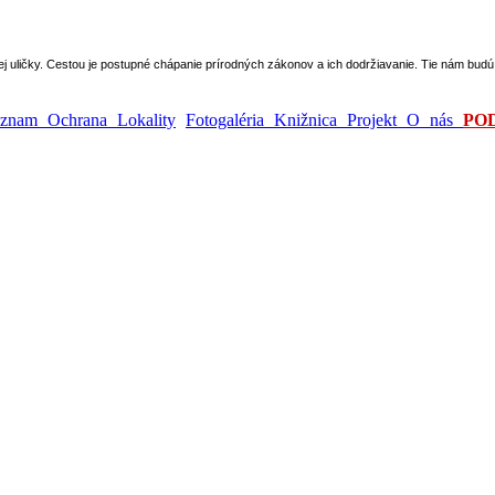
epej uličky. Cestou je postupné chápanie prírodných zákonov a ich dodržiavanie. Tie nám bu
ýznam
Ochrana
Lokality
Fotogaléria
Knižnica
Projekt
O nás
PO