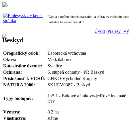
" Cesta slepého plnenia nariadení a príkazov vedie do sl
Ladislav Alcnauer, lesník "
Úvod
Pralesy
V
Beskyd
Orografický celok:
Laborecká vrchovina
Okres:
Medzilaborce
Katastrálne územie:
Svetlice
Ochrana:
5. stupeň ochrany - PR Beskyd
Príslušnosť k VCHÚ:
CHKO Východné Karpaty
NATURA 2000:
SKUEV0387 - Beskyd
Ls5.1 - Bukové a bukovo-jedľové kvetnaté
Typy biotopov:
lesy
Výmera:
8.2 ha
Vlastníctvo:
štátne