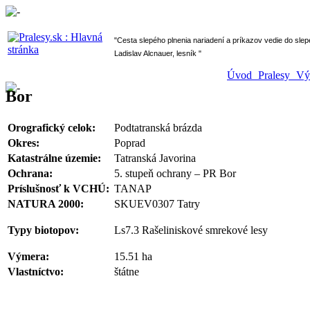
" Cesta slepého plnenia nariadení a príkazov vedie do sl
Ladislav Alcnauer, lesník "
Úvod
Pralesy
V
Bor
Orografický celok:
Podtatranská brázda
Okres:
Poprad
Katastrálne územie:
Tatranská Javorina
Ochrana:
5. stupeň ochrany – PR Bor
Príslušnosť k VCHÚ:
TANAP
NATURA 2000:
SKUEV0307 Tatry
Typy biotopov:
Ls7.3 Rašeliniskové smrekové lesy
Výmera:
15.51 ha
Vlastníctvo:
štátne