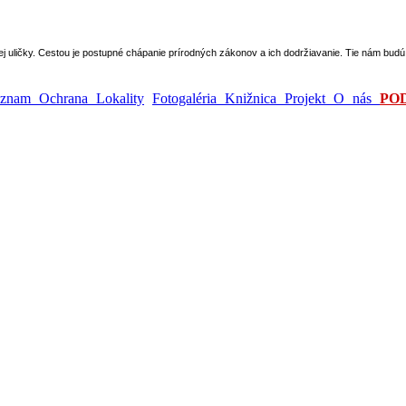
epej uličky. Cestou je postupné chápanie prírodných zákonov a ich dodržiavanie. Tie nám bu
ýznam
Ochrana
Lokality
Fotogaléria
Knižnica
Projekt
O nás
PO