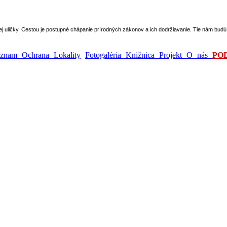
epej uličky. Cestou je postupné chápanie prírodných zákonov a ich dodržiavanie. Tie nám bu
ýznam
Ochrana
Lokality
Fotogaléria
Knižnica
Projekt
O nás
PO