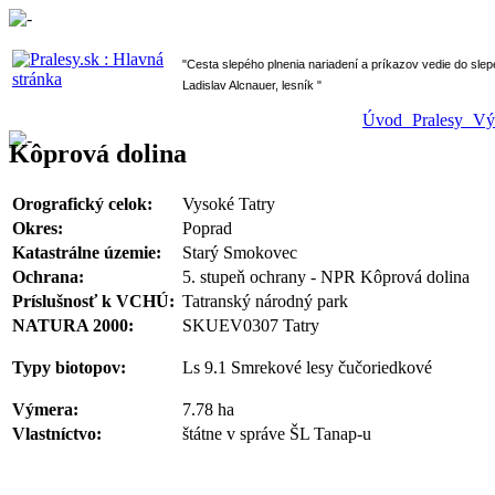
" Cesta slepého plnenia nariadení a príkazov vedie do sl
Ladislav Alcnauer, lesník "
Úvod
Pralesy
V
Kôprová dolina
Orografický celok:
Vysoké Tatry
Okres:
Poprad
Katastrálne územie:
Starý Smokovec
Ochrana:
5. stupeň ochrany - NPR Kôprová dolina
Príslušnosť k VCHÚ:
Tatranský národný park
NATURA 2000:
SKUEV0307 Tatry
Typy biotopov:
Ls 9.1 Smrekové lesy čučoriedkové
Výmera:
7.78 ha
Vlastníctvo:
štátne v správe ŠL Tanap-u